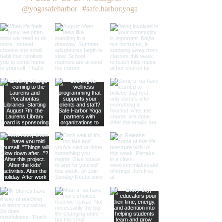
@yogasafeharbor
#safe.harbor.yoga